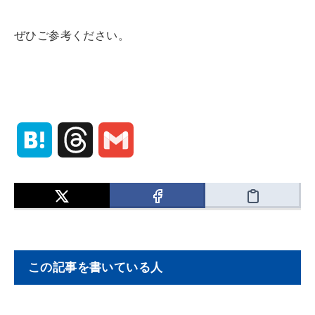
ぜひご参考ください。
H
T
G
a
h
m
t
r
a
e
e
i
この記事を書いている人
n
a
l