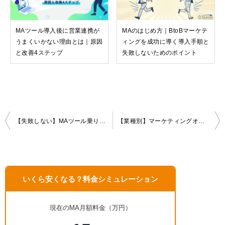
MAツール導入後に営業連携が
MAのはじめ方｜BtoBマーケテ
うまくいかない理由とは｜原因
ィングを成功に導く導入手順と
と改善4ステップ
失敗しないためのポイント
投
【失敗しない】MAツール乗り換えの手順と比較ポイント｜移行時の注意点も解説
【業種別】マーケティングオートメーション導入の成功事例10選｜成功企業の共通点とは？
稿
ナ
ビ
ゲ
いくら安くなる？料金シミュレーション
ー
シ
ョ
現在のMA月額料金（万円）
ン