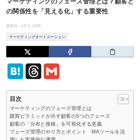
マーケティングのフェーズ管理とは？顧客と
の関係性を「見える化」する重要性
更新日：
8月 5, 2025
マーケティングオートメーション
H
T
G
a
h
m
目次
t
r
a
マーケティングのフェーズ管理とは
購買ピラミッドが示す顧客の5つのフェーズ
e
e
i
顧客の「分布と推移」を可視化する意義
フェーズ管理のやり方とポイント MAツールを活
n
a
l
用した実践的な運用