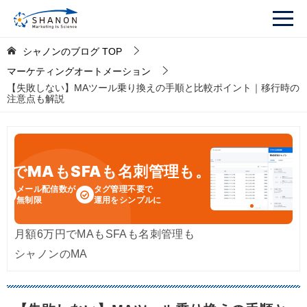
シャノンのブログ
TOP
マーケティングオートメーション
【失敗しない】MAツール乗り換えの手順と比較ポイント｜移行時の
注意点も解説
円
でMAもSFAも名刺管理も。
メール配信数が
タグ管理不要で
無制限
運用をシンプルに
月額6万円でMAもSFAも名刺管理も
シャノンのMA