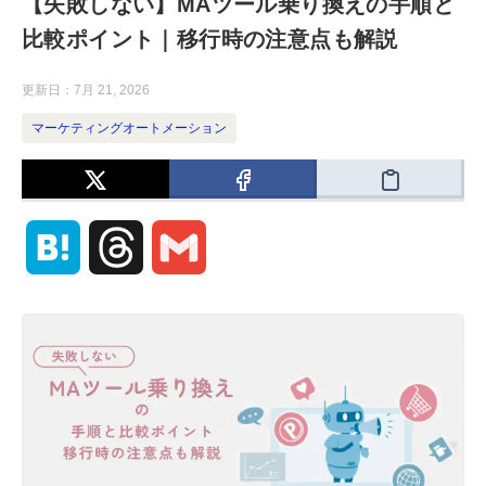
【失敗しない】MAツール乗り換えの手順と
比較ポイント｜移行時の注意点も解説
更新日：
7月 21, 2026
マーケティングオートメーション
H
T
G
a
h
m
t
r
a
e
e
i
n
a
l