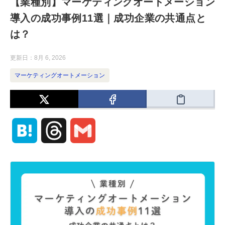
【業種別】マーケティングオートメーション
導入の成功事例11選｜成功企業の共通点と
は？
更新日：
8月 6, 2026
マーケティングオートメーション
H
T
G
a
h
m
t
r
a
e
e
i