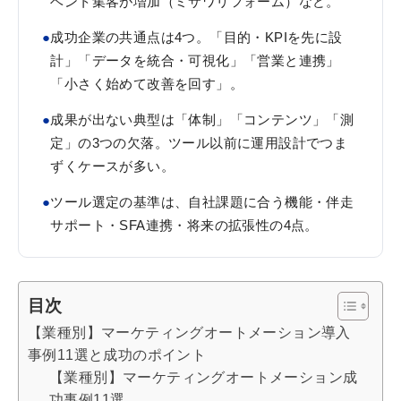
ベント集客が増加（ミサワリフォーム）など。
●
成功企業の共通点は4つ。「目的・KPIを先に設
計」「データを統合・可視化」「営業と連携」
「小さく始めて改善を回す」。
●
成果が出ない典型は「体制」「コンテンツ」「測
定」の3つの欠落。ツール以前に運用設計でつま
ずくケースが多い。
●
ツール選定の基準は、自社課題に合う機能・伴走
サポート・SFA連携・将来の拡張性の4点。
目次
【業種別】マーケティングオートメーション導入
事例11選と成功のポイント
【業種別】マーケティングオートメーション成
功事例11選