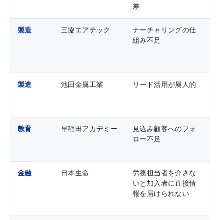
差
と
製造
三協エアテック
ナーチャリングの仕
ウ
組み不足
メ
製造
池田金属工業
リード活用が属人的
行
有
教育
早稲田アカデミー
見込み顧客へのフォ
検
ロー不足
メ
金融
日本生命
労務担当者を介さな
加
いと加入者に直接情
づ
報を届けられない
ン