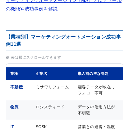
マーケティングオートメーション（MA）とは？ツール
の機能や成功事例を解説
【業種別】マーケティングオートメーション成功事
例11選
※ 表は横にスクロールできます
業種
企業名
導入前の主な課題
実
不動産
ミサワリフォーム
顧客データが散在し
デ
フォロー不可
動
物流
ロジスティード
データの活用方法が
購
不明確
の
IT
SCSK
営業との連携・温度
リ