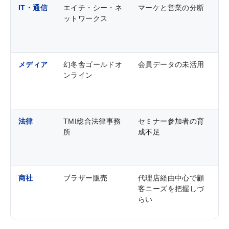
IT・通信
エイチ・シー・ネ
マーケと営業の分断
M
ットワークス
ポ
活
メディア
幻冬舎ゴールドオ
会員データの未活用
セ
ンライン
元
ー
法律
TMI総合法律事務
セミナー参加者の育
セ
所
成不足
の
ー
化
商社
ブラザー販売
代理店経由中心で顧
顧
客ニーズを把握しづ
イ
らい
ス