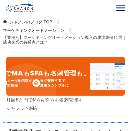
シャノンのブログ
TOP
マーケティングオートメーション
【業種別】マーケティングオートメーション導入の成功事例11選｜
成功企業の共通点とは？
円
でMAもSFAも名刺管理も。
メール配信数が
タグ管理不要で
無制限
運用をシンプルに
月額6万円でMAもSFAも名刺管理も
シャノンのMA