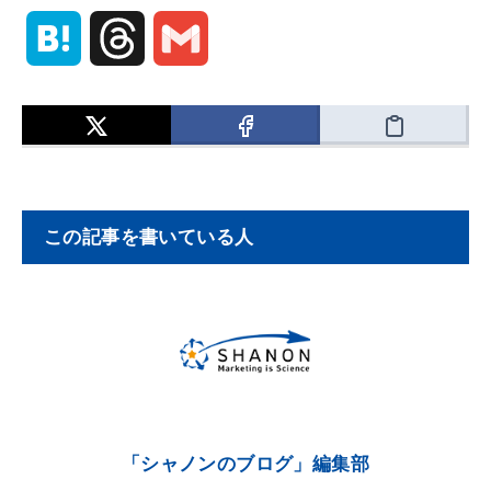
H
T
G
a
h
m
t
r
a
e
e
i
この記事を書いている人
n
a
l
a
d
s
「シャノンのブログ」編集部