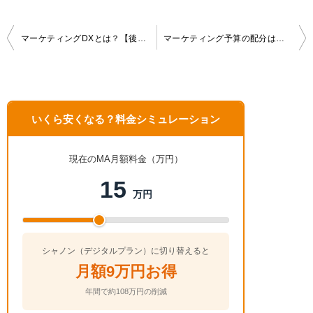
投
マーケティングDXとは？【後編】「顧客体験の構築」はウェビナーを軸に展開
マーケティング予算の配分は、目標から逆算した『正確な計算』が必要？
稿
ナ
ビ
ゲ
いくら安くなる？料金シミュレーション
ー
シ
ョ
現在のMA月額料金（万円）
ン
15
万円
シャノン（デジタルプラン）に切り替えると
月額9万円お得
年間で約108万円の削減