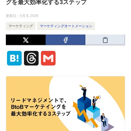
グを最大効率化する3ステップ
更新日：
5月 8, 2026
マーケティング
マーケティングオートメーション
H
T
G
a
h
m
t
r
a
e
e
i
n
a
l