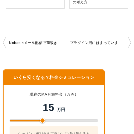
の考え方
投
kintone×メール配信で商談きっかけを作ろう——実践的なメール活用ガイド
プラグイン沼にはまっていませんか？ — kintone solutions day 大阪で聞いたリアルな声
稿
ナ
ビ
ゲ
いくら安くなる？料金シミュレーション
ー
シ
ョ
現在のMA月額料金（万円）
ン
15
万円
シャノン（デジタルプラン）に切り替えると