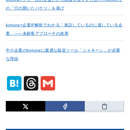
の「穴の開いたバケツ」を塞げ
kintone×企業IP解析でわかる「来訪しているのに逃している企
業」——未顧客アプローチの改善
中小企業のkintoneに最適な販促ツール「シャキーン」が必要
な理由
H
T
G
a
h
m
t
r
a
e
e
i