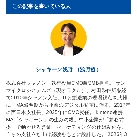
この記事を書いている人
n
a
l
a
d
s
シャキーン浅野 （浅野哲）
株式会社シャノン 執行役員CMO兼SMB担当。 サン・
マイクロシステムズ（現オラクル）、村田製作所を経
て2010年シャノン入社。ITと製造業の現場視点を武器
に、MA黎明期から企業のデジタル変革に伴走。2017年
に西日本支社長、2025年にCMO就任。 kintone連携
MA「シャキーン」の生みの親。中小企業が「兼務前
提」で動かせる営業・マーケティングの仕組み化を、
自らの支社立ち上げ経験をもとに設計した。 2026年3