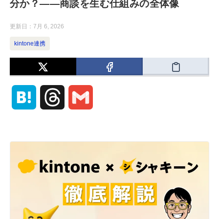
分か？——商談を生む仕組みの全体像
更新日：
7月 6, 2026
kintone連携
H
T
G
a
h
m
t
r
a
e
e
i
n
a
l