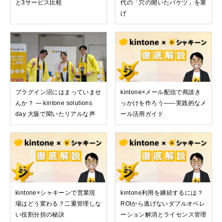
と3サービス比較
代の「穴の開いたバケツ」を塞
げ
プラグイン沼にはまっていませ
kintone×メール配信で商談き
んか？ — kintone solutions
っかけを作ろう——実践的なメ
day 大阪で聞いたリアルな声
ール活用ガイド
kintone×シャキーンで営業現
kintone利用を継続するには？
場はどう変わる？二重管理しな
ROIから逃げないダブルオペレ
い役割分担の秘訣
ーション解消とライセンス管理