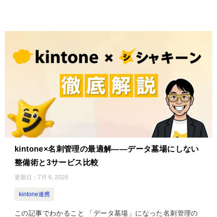
kintone×名刺管理の最適解——データ墓場にしない
整備術と3サービス比較
更新日：
7月 6, 2026
kintone連携
この記事でわかること 「データ墓場」になった名刺管理の