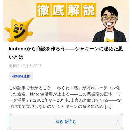
kintoneから商談を作ろう——シャキーンに秘めた思
いとは
更新日：
7月 6, 2026
kintone連携
この記事でわかること 「わくわく感」が薄れルーティン化
した途端、kintone活用が止まる——この悪循環の正体 「デ
ータ活用」は2002年から20年以上言われ続けている——な
ぜ現場で実現しないのか シャキーンの命名に込め […]
続きを読む