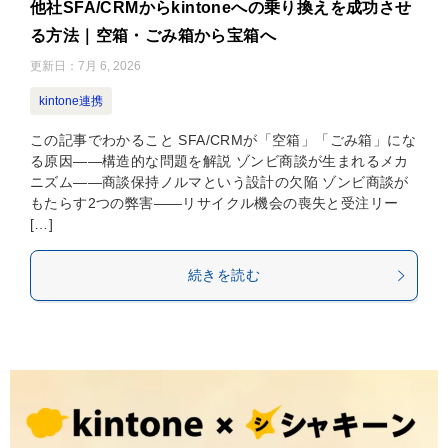
他社SFA/CRMからkintoneへの乗り換えを成功させ
る方法｜空箱・ごみ箱から宝箱へ
更新日：
7月 6, 2026
kintone連携
この記事でわかること SFA/CRMが「空箱」「ごみ箱」にな
る原因——構造的な問題を解説 ゾンビ商談が生まれるメカ
ニズム——商談保持ノルマという設計の欠陥 ゾンビ商談が
もたらす2つの弊害——リサイクル機会の喪失と受注リー
[…]
続きを読む