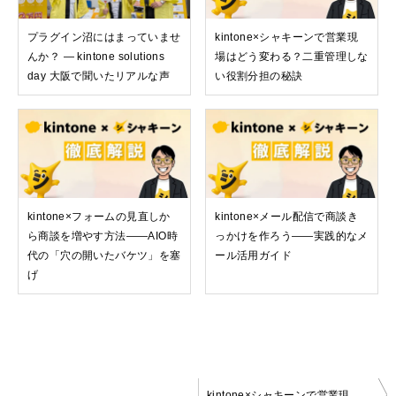
プラグイン沼にはまっていませ
kintone×シャキーンで営業現
んか？ — kintone solutions
場はどう変わる？二重管理しな
day 大阪で聞いたリアルな声
い役割分担の秘訣
kintone×フォームの見直しか
kintone×メール配信で商談き
ら商談を増やす方法——AIO時
っかけを作ろう——実践的なメ
代の「穴の開いたバケツ」を塞
ール活用ガイド
げ
投
kintone×シャキーンで営業現場はどう変わる？二重管理しない役割分担の秘訣