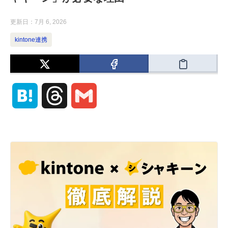
更新日：
7月 6, 2026
kintone連携
H
T
G
a
h
m
t
r
a
e
e
i
n
a
l
a
d