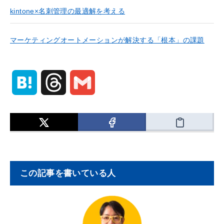
kintone×名刺管理の最適解を考える
マーケティングオートメーションが解決する「根本」の課題
H
T
G
a
h
m
t
r
a
e
e
i
この記事を書いている人
n
a
l
a
d