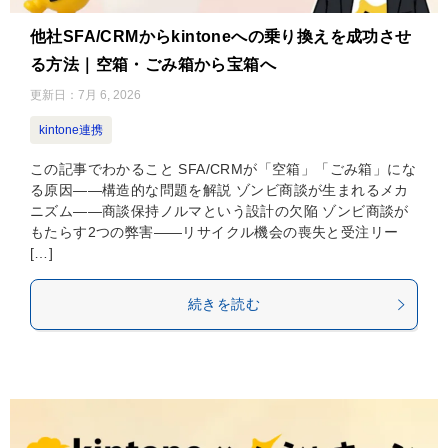
他社SFA/CRMからkintoneへの乗り換えを成功させ
る方法｜空箱・ごみ箱から宝箱へ
更新日：
7月 6, 2026
kintone連携
この記事でわかること SFA/CRMが「空箱」「ごみ箱」にな
る原因——構造的な問題を解説 ゾンビ商談が生まれるメカ
ニズム——商談保持ノルマという設計の欠陥 ゾンビ商談が
もたらす2つの弊害——リサイクル機会の喪失と受注リー
[…]
続きを読む