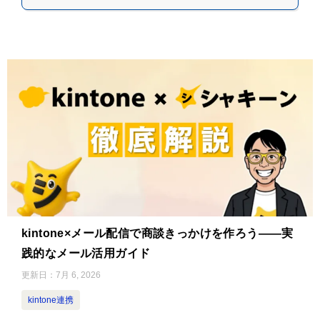
kintone×メール配信で商談きっかけを作ろう——実
践的なメール活用ガイド
更新日：
7月 6, 2026
kintone連携