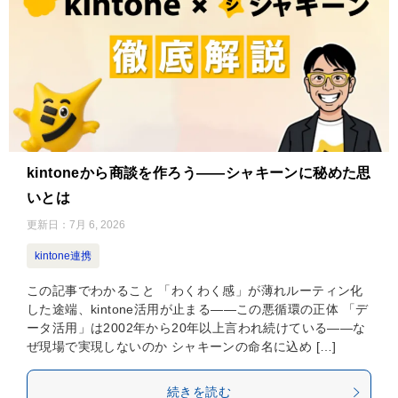
kintoneから商談を作ろう——シャキーンに秘めた思
いとは
更新日：
7月 6, 2026
kintone連携
この記事でわかること 「わくわく感」が薄れルーティン化
した途端、kintone活用が止まる——この悪循環の正体 「デ
ータ活用」は2002年から20年以上言われ続けている——な
ぜ現場で実現しないのか シャキーンの命名に込め […]
続きを読む