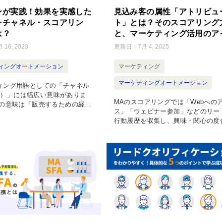
ンが実践！効果を実感した
見込み客の属性「アトリビュ
チチャネル・スコアリン
ト」とは？そのスコアリング
は？
と、マーケティング活用のア
ィアを解説
 16, 2023
更新日：
7月 4, 2025
ィングオートメーション
マーケティング
マーケティングオートメーション
ィング用語としての「チャネル
nel）」には幅広い意味がありま
MAのスコアリングでは「Webへの
義の意味は「販売するための経
ス」「ウェビナー参加」などのリー
」であり、 販売チャネル 流通
行動履歴を収集し、興味・関心の度
 コミュニケーションチャネル
が高ければ加点をしていきます。 
ります。 販売チャネ […]
歴とならび、もうひとつスコアリン
要素となるのが「アトリビュート」
[…]