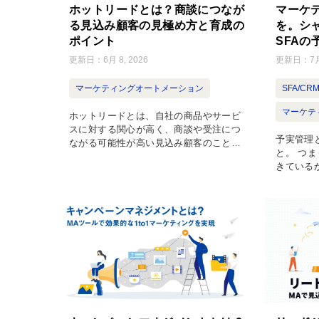
ホットリードとは？商談につなが
マーケ
る見込み顧客の見極め方と育成の
を。シ
ポイント
SFAの
更新日：
6月 8, 2026
更新日：
7月
マーケティングオートメーション
SFA/CR
マーケテ
ホットリードとは、自社の商品やサービ
スに対する関心が高く、商談や受注につ
予実管理
ながる可能性が高い見込み顧客のことで
と。 つ
す。しかし、「どのような顧客をホット
きている
リードと判断すればよいのか分からな
くない場
い」「リードは獲得できているものの商
算の達成
談につ […]
部門が成
[…]