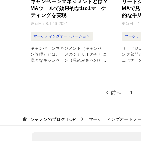
リード
キャンペーンマネジメントとは？
MAで
MAツールで効果的な1to1マーケ
的な手
ティングを実現
更新日：
7月
更新日：
8月 16, 2024
マーケテ
マーケティングオートメーション
リードジ
キャンペーンマネジメント（キャンペー
ング部門
ン管理）とは、一定のシナリオのもとに
ェビナー
様々なキャンペーン（見込み客へのアプ
の手段に
ローチ）を実施し、その結果を管理・検
ることで
証して、また次のキャンペーンへと活用
に欠かせ
していくことです。 ここで […]
[…]
前へ
1
シャノンのブログ
TOP
マーケティングオートメ