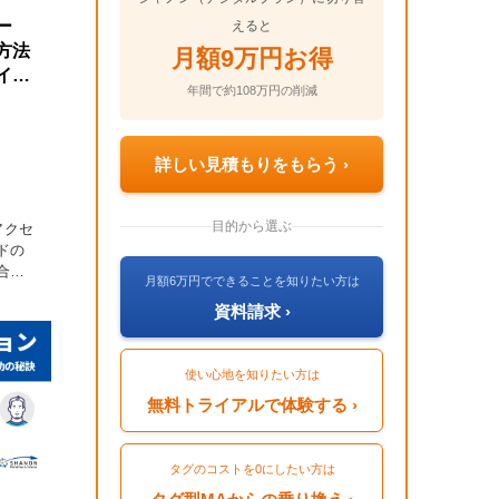
ー
えると
方法
月額9万円お得
イデ
年間で約108万円の削減
詳しい見積もりをもらう ›
目的から選ぶ
アクセ
ドの
合い
月額6万円でできることを知りたい方は
行動履
資料請求 ›
グの
で
使い心地を知りたい方は
無料トライアルで体験する ›
タグのコストを0にしたい方は