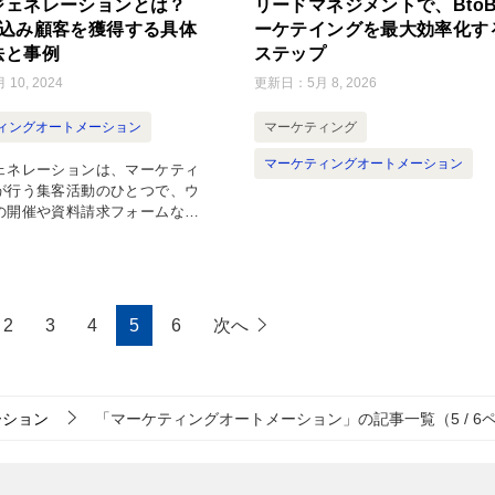
ジェネレーションとは？
リードマネジメントで、Bto
見込み顧客を獲得する具体
ーケテイングを最大効率化す
法と事例
ステップ
 10, 2024
更新日：
5月 8, 2026
ィングオートメーション
マーケティング
マーケティングオートメーション
ェネレーションは、マーケティ
が行う集客活動のひとつで、ウ
の開催や資料請求フォームなど
より、見込み顧の情報を収集す
す。 見込み顧客を獲得するため
ないMAの機能はこちらでご紹介
2
3
4
5
6
次へ
ーション
「マーケティングオートメーション」の記事一覧（5 / 6