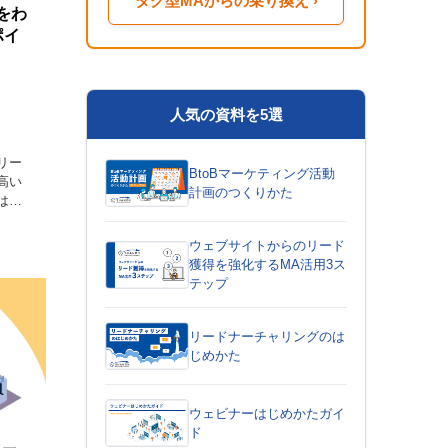
タグ型MAからの乗り換え ›
をわ
ポイ
人気の資料を5選
リー
BtoBマーケティング活動
高い
計画のつくりかた
は営
ント
を選
ウェブサイトからのリード
の後
獲得を強化するMA活用3ス
テップ
リードナーチャリングのは
じめかた
ウェビナーはじめかたガイ
ド