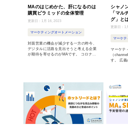
MAのはじめかた、肝になるのは
シャノ
購買ピラミッドの全体管理
「マル
グ」と
更新日：
1月 16, 2023
更新日：
1月
マーケティングオートメーション
マーケテ
対面営業の機会が減少する一方の昨今、
デジタルに活路を見出そうと考える企業
マーケテ
が期待を寄せるのがMAです。 コロナ禍
（chan
に見舞われる前から、顧客の購入プロセ
す。 広
スのデジタルシフトが進んでいました。
路、手段
営業が商談機会を得るまでの時間が長期
チャネル
[…]
の3つがあ