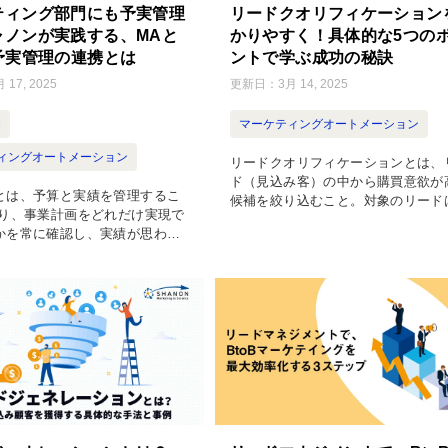
リードクオリフィケーション
ティング部門にも予実管理
かりやすく！具体的な5つの
ャノンが実践する、MAと
ントで学ぶ成功の秘訣
予実管理の連携とは
更新日：
3月 14, 2025
 17, 2025
マーケティングオートメーション
M
ィングオートメーション
リードクオリフィケーションとは、
ド（見込み客）の中から購買意欲が
とは、予算と実績を管理するこ
候補を絞り込むこと。対象のリード
まり、事業計画をどれだけ実現で
業部門へと引き渡されます。 ポイ
かを常に確認し、実績が思わし
は、「いつ」「どのように」リード
合には早めに修正をしながら予
別するか。選別の見極め次第で、そ
をめざすことです。 企業や事業
の商 […]
長するために不可欠な手法です