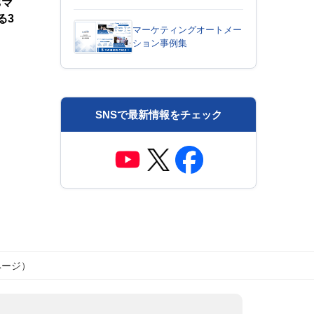
Bマ
る3
マーケティングオートメー
ション事例集
SNSで最新情報をチェック
ページ）