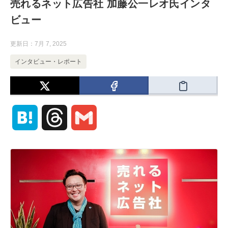
売れるネット広告社 加藤公一レオ氏インタ
ビュー
更新日：
7月 7, 2025
インタビュー・レポート
H
T
G
a
h
m
t
r
a
e
e
i
n
a
l