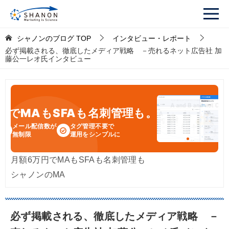
シャノンのブログ
TOP
インタビュー・レポート
必ず掲載される、徹底したメディア戦略 －売れるネット広告社 加
藤公一レオ氏インタビュー
円
でMAもSFAも名刺管理も。
メール配信数が
タグ管理不要で
無制限
運用をシンプルに
月額6万円でMAもSFAも名刺管理も
シャノンのMA
必ず掲載される、徹底したメディア戦略 －