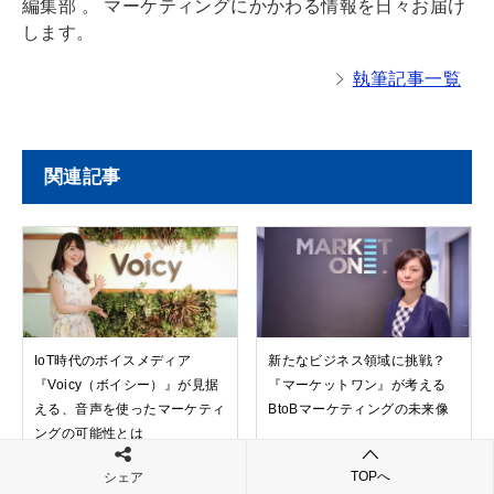
編集部 。 マーケティングにかかわる情報を日々お届け
します。
執筆記事一覧
関連記事
IoT時代のボイスメディア
新たなビジネス領域に挑戦？
『Voicy（ボイシー）』が見据
『マーケットワン』が考える
える、音声を使ったマーケティ
BtoBマーケティングの未来像
ングの可能性とは
TOPへ
シェア