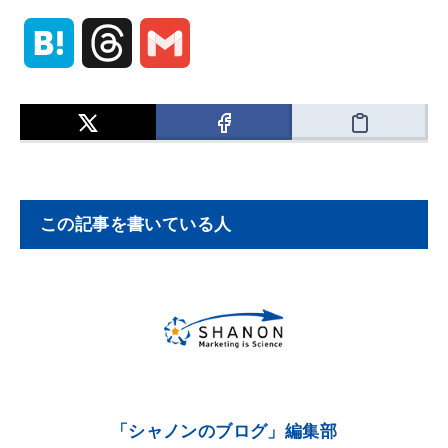
H
T
G
a
h
m
t
r
a
e
e
i
この記事を書いている人
n
a
l
a
d
s
「シャノンのブログ」編集部