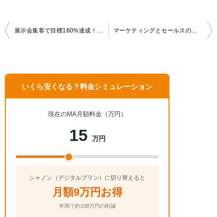
投
展示会集客で目標160%達成！新卒が挑んだ泥くさ～い「声かけ」改善の舞台裏
マーケティングとセールスの違い・関係性・連携法は？
稿
ナ
ビ
ゲ
いくら安くなる？料金シミュレーション
ー
シ
ョ
現在のMA月額料金（万円）
ン
15
万円
シャノン（デジタルプラン）に切り替えると
月額9万円お得
年間で約108万円の削減