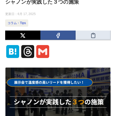
シャノンが実践した３つの施策
更新日：
6月 17, 2025
コラム・Tips
H
T
G
a
h
m
t
r
a
e
e
i
n
a
l