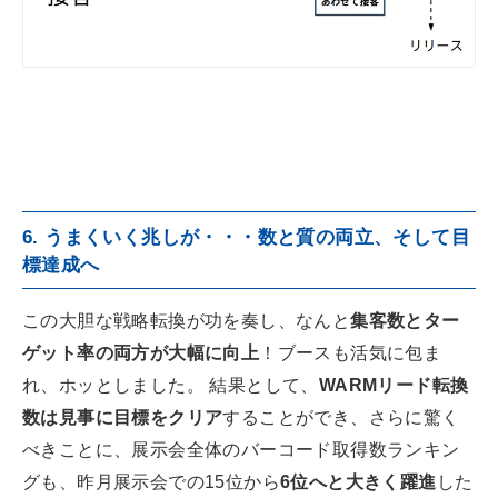
6. うまくいく兆しが・・・数と質の両立、そして目
標達成へ
この大胆な戦略転換が功を奏し、なんと
集客数とター
ゲット率の両方が大幅に向上
！ブースも活気に包ま
れ、ホッとしました。 結果として、
WARMリード転換
数は見事に目標をクリア
することができ、さらに驚く
べきことに、展示会全体のバーコード取得数ランキン
グも、昨月展示会での15位から
6位へと大きく躍進
した