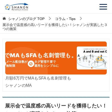
シャノンのブログ
TOP
コラム・Tips
展示会で温度感の高いリードを獲得したい！シャノンが実践した３
つの施策
円
でMAもSFAも名刺管理も。
メール配信数が
タグ管理不要で
無制限
運用をシンプルに
月額6万円でMAもSFAも名刺管理も
シャノンのMA
展示会で温度感の高いリードを獲得したい！