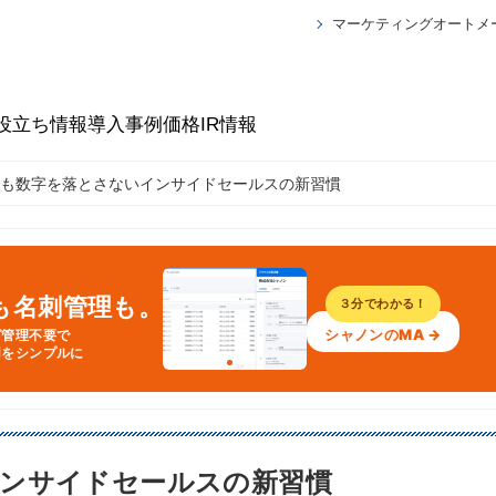
マーケティングオートメ
役立ち情報
導入事例
価格
IR情報
も数字を落とさないインサイドセールスの新習慣
Aも名刺管理も。
３分でわかる！
シャノンのMA →
グ管理不要で
用をシンプルに
ンサイドセールスの新習慣