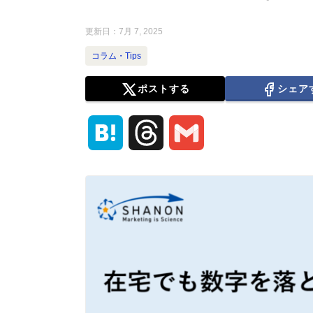
更新日：
7月 7, 2025
コラム・Tips
ポストする
シェア
H
T
G
a
h
m
t
r
a
e
e
i
n
a
l
a
d