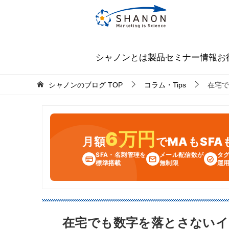
シャノンとは
製品
セミナー情報
お
シャノンのブログ
TOP
コラム・Tips
在宅で
6万円
月額
でMAもSF
SFA・名刺管理を
メール配信数が
タ
標準搭載
無制限
運
在宅でも数字を落とさないイ