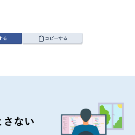
する
コピーする