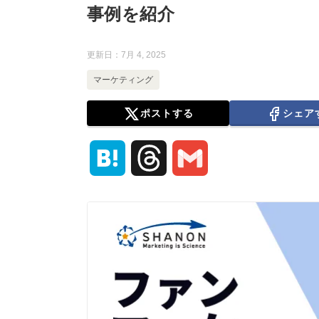
事例を紹介
更新日：
7月 4, 2025
マーケティング
ポストする
シェア
H
T
G
a
h
m
t
r
a
e
e
i
n
a
l