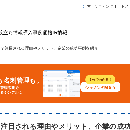
マーケティングオートメ
役立ち情報
導入事例
価格
IR情報
は？注目される理由やメリット、企業の成功事例を紹介
Aも名刺管理も。
３分でわかる！
シャノンのMA →
グ管理不要で
用をシンプルに
注目される理由やメリット、企業の成