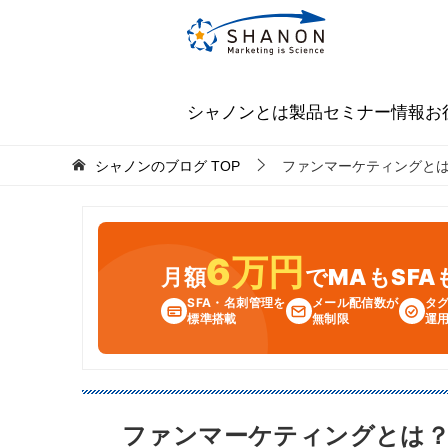
シャノンとは
製品
セミナー情報
お
シャノンのブログ
TOP
ファンマーケティングと
6万円
月額
でMAもSF
SFA・名刺管理を
メール配信数が
タ
標準搭載
無制限
運
ファンマーケティングとは？