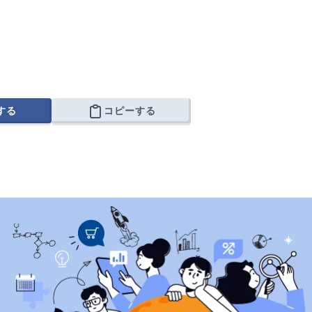
する
コピーする