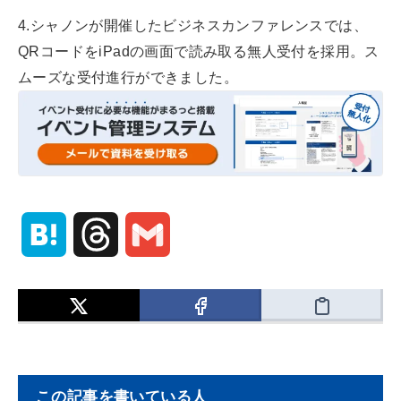
4.シャノンが開催したビジネスカンファレンスでは、
QRコードをiPadの画面で読み取る無人受付を採用。ス
ムーズな受付進行ができました。
H
T
G
a
h
m
t
r
a
e
e
i
この記事を書いている人