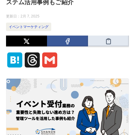
ステム活用事例もご紹介
更新日：
2月 7, 2025
イベントマーケティング
H
T
G
a
h
m
t
r
a
e
e
i
n
a
l