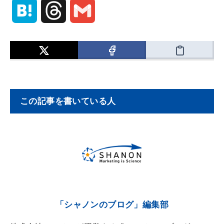
H
T
G
a
h
m
t
r
a
e
e
i
この記事を書いている人
n
a
l
a
d
s
「シャノンのブログ」編集部