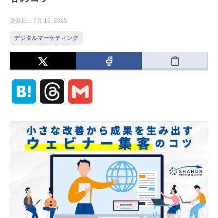
更新日：
7月 15, 2025
デジタルマーケティング
H
T
G
a
h
m
t
r
a
e
e
i
n
a
l
a
d