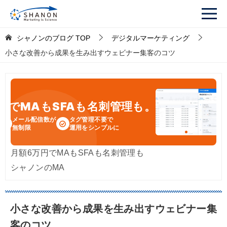
シャノンのブログ
TOP
デジタルマーケティング
小さな改善から成果を生み出すウェビナー集客のコツ
円
でMAもSFAも名刺管理も。
メール配信数が
タグ管理不要で
無制限
運用をシンプルに
月額6万円でMAもSFAも名刺管理も
シャノンのMA
小さな改善から成果を生み出すウェビナー集
客のコツ