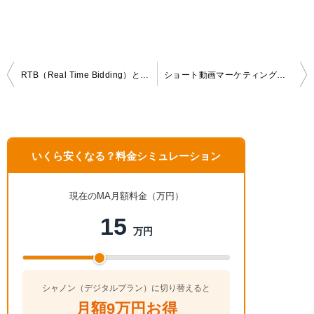
投
RTB（Real Time Bidding）とは？しくみやメリットを紹介
ショート動画マーケティングとは？活用するメリットやポイント、具体例も紹介
稿
ナ
ビ
ゲ
いくら安くなる？料金シミュレーション
ー
シ
ョ
現在のMA月額料金（万円）
ン
15
万円
シャノン（デジタルプラン）に切り替えると
月額9万円お得